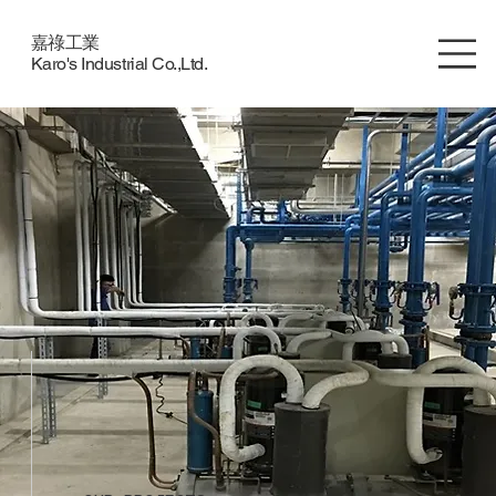
嘉祿工業
Karo's Industrial Co.,Ltd.